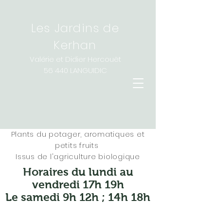
Les Jardins de
Kerhan
Valérie et Didier Hercouët
56 440 LANGUIDIC
P
lants du potager, aromatiques et
petits fruits
Issus de l'agriculture biologique
Horaires du lundi au
vendredi 17h 19h
Le samedi 9h 12h ; 14h 18h